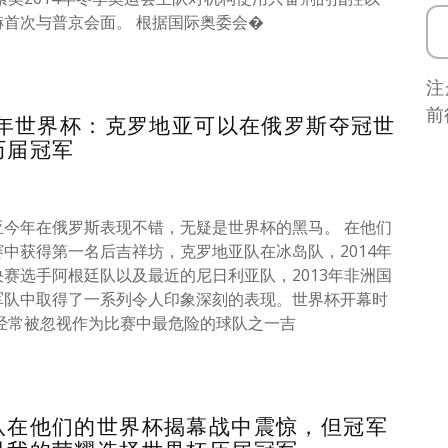
赫首次与普京会面。 根据国际奥委会�
注
前
18年世界杯：克罗地亚可以在俄罗斯夺冠世
历届冠军
亚今年在俄罗斯表现不错，无疑是世界杯的黑马。 在他们
赛中获得第一名后吉祥坊，克罗地亚队在冰岛队，2014年
决赛选手阿根廷队以及最近的尼日利亚队，2013年非洲国
军队中取得了一系列令人印象深刻的表现。世界杯开幕时
管经常被忽视作为比赛中最危险的球队之一吉
队在他们的世界杯揭幕战中震惊，但冠军