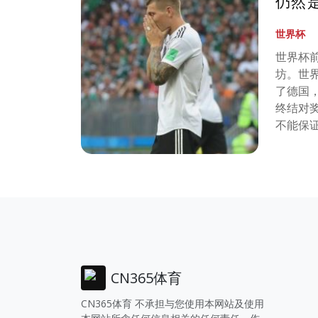
仍然
世界杯
世界杯
坊。世
了德国
终结对
不能保
CN365体育
CN365体育 不承担与您使用本网站及使用