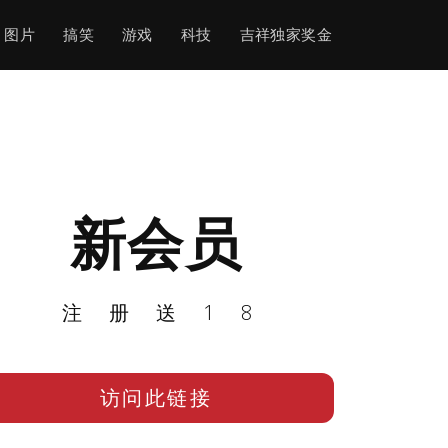
图片
搞笑
游戏
科技
吉祥独家奖金
新会员
注册送18
访问此链接