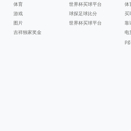
体育
世界杯买球平台
体
游戏
球探足球比分
买
图片
世界杯买球平台
靠
吉祥独家奖金
电
p