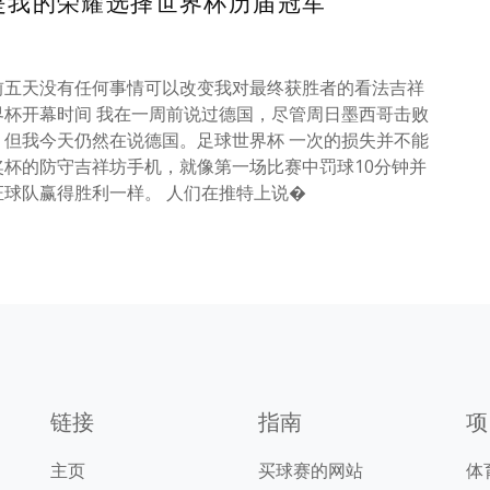
是我的荣耀选择世界杯历届冠军
前五天没有任何事情可以改变我对最终获胜者的看法吉祥
界杯开幕时间 我在一周前说过德国，尽管周日墨西哥击败
，但我今天仍然在说德国。足球世界杯 一次的损失并不能
奖杯的防守吉祥坊手机，就像第一场比赛中罚球10分钟并
证球队赢得胜利一样。 人们在推特上说�
链接
指南
项
主页
买球赛的网站
体