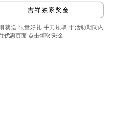
吉祥独家奖金
册就送 限量好礼 手刀领取 于活动期间内
往优惠页面”点击领取”彩金。