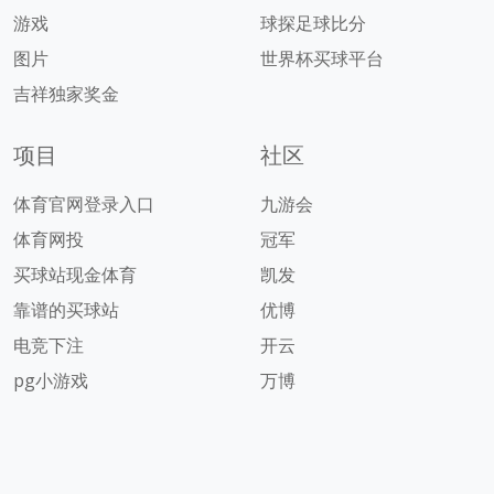
游戏
球探足球比分
图片
世界杯买球平台
吉祥独家奖金
项目
社区
体育官网登录入口
九游会
体育网投
冠军
买球站现金体育
凯发
靠谱的买球站
优博
电竞下注
开云
pg小游戏
万博