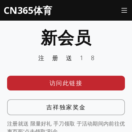
CN365体育
新会员
注册送18
访问此链接
吉祥独家奖金
注册就送 限量好礼 手刀领取 于活动期间内前往优
惠页面”点击领取”彩金。