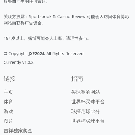
服务而产生的任何索赔。
关联方披露：Sportsbook & Casino Review 可能会因访问体育博彩
网站而获得广告佣金。
18+岁以上。赌博可能令人上瘾，请理性参与。
© Copyright
JXF2024
. All Rights Reserved
Currently v1.0.2.
链接
指南
主页
买球赛的网站
体育
世界杯买球平台
游戏
球探足球比分
图片
世界杯买球平台
吉祥独家奖金