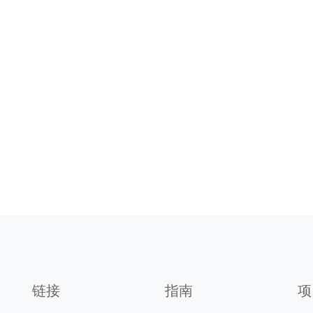
斯在混乱中没有提前承诺续约湖人的未来
间，据美媒报道，勒布朗-詹姆斯下赛季将进入合同年。到
止，他还没有向湖人管理层承诺今年提前完成与球队的续
美国篮球记者埃里克平卡斯爆料称，竞争对手高管和经纪人
湖人在选秀和自由球员之前不会得到詹姆斯的明确答复。
2019年加盟湖人时与湖人签订了一份为
链接
指南
项