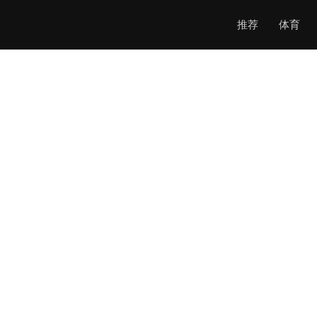
推荐
体育
詹姆士
队总经理、教练赞扬勒布朗·詹姆斯为进入
1 年休赛期所做的准备