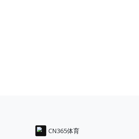
詹姆
NBA
北京时
目前为
约。 
认为，
詹姆斯在
1
2
3
4
5
下一页 >
CN365体育