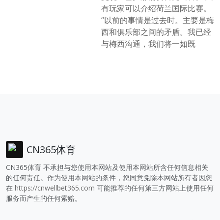
有玩家可以介绍荷兰国际比赛。
“以前的事情是过去时。主要是梅
西和俱乐部之间的矛盾。我已经
与梅西沟通，我们将一如既
CN365体育
CN365体育 不承担与您使用本网站及使用本网站所含任何信息相关
的任何责任。作为使用本网站的条件，您同意免除本网站所有者因您
在
https://cnwellbet365.com
可能推荐的任何第三方网站上使用任何
服务而产生的任何索赔。