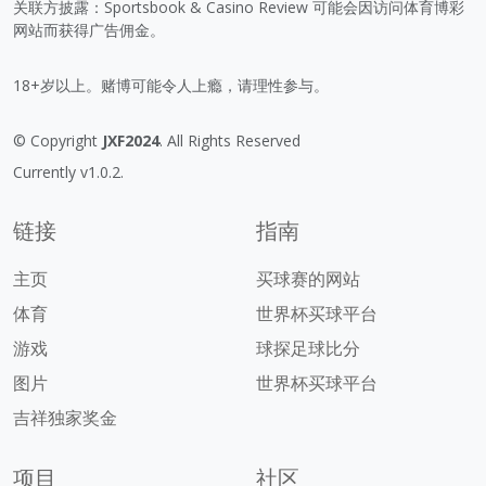
关联方披露：Sportsbook & Casino Review 可能会因访问体育博彩
网站而获得广告佣金。
18+岁以上。赌博可能令人上瘾，请理性参与。
© Copyright
JXF2024
. All Rights Reserved
Currently v1.0.2.
链接
指南
主页
买球赛的网站
体育
世界杯买球平台
游戏
球探足球比分
图片
世界杯买球平台
吉祥独家奖金
项目
社区