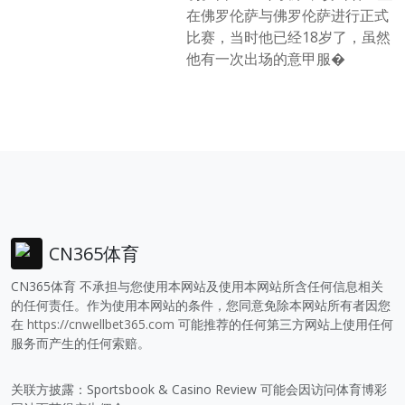
在佛罗伦萨与佛罗伦萨进行正式
比赛，当时他已经18岁了，虽然
他有一次出场的意甲服�
CN365体育
CN365体育 不承担与您使用本网站及使用本网站所含任何信息相关
的任何责任。作为使用本网站的条件，您同意免除本网站所有者因您
在
https://cnwellbet365.com
可能推荐的任何第三方网站上使用任何
服务而产生的任何索赔。
关联方披露：Sportsbook & Casino Review 可能会因访问体育博彩