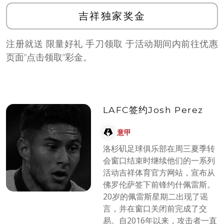
吉祥独家奖金
注册就送 限量好礼 手刀领取 于活动期间内前往优惠
页面”点击领取”彩金。
LAFC签约Josh Perez
意甲
洛杉矶足球俱乐部在周三夏季转
会窗口结束时继续他们的一系列
活动吉祥体育官方网站，宣布从
佛罗伦萨签下前锋约什佩雷斯。
20岁的佩雷斯星期二出现了谣
言，并在窗口关闭前完成了交
易。自2016年以来，攻击者一直