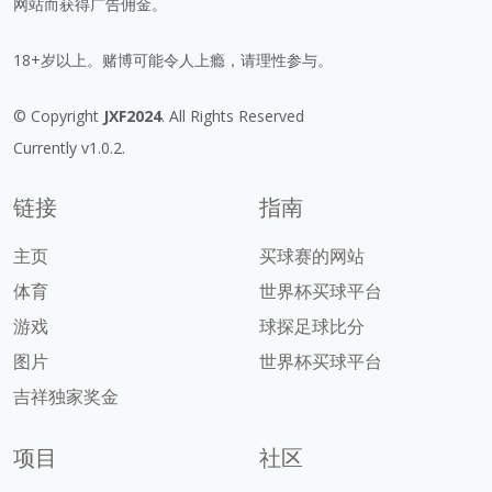
网站而获得广告佣金。
18+岁以上。赌博可能令人上瘾，请理性参与。
© Copyright
JXF2024
. All Rights Reserved
Currently v1.0.2.
链接
指南
主页
买球赛的网站
体育
世界杯买球平台
游戏
球探足球比分
图片
世界杯买球平台
吉祥独家奖金
项目
社区