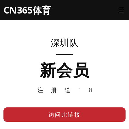
CN365体育
深圳队
新会员
注册送18
访问此链接