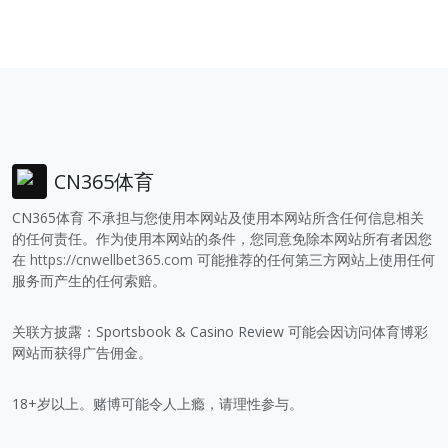
CN365体育
CN365体育 不承担与您使用本网站及使用本网站所含任何信息相关
的任何责任。作为使用本网站的条件，您同意免除本网站所有者因您
在
https://cnwellbet365.com
可能推荐的任何第三方网站上使用任何
服务而产生的任何索赔。
关联方披露：Sportsbook & Casino Review 可能会因访问体育博彩
网站而获得广告佣金。
18+岁以上。赌博可能令人上瘾，请理性参与。