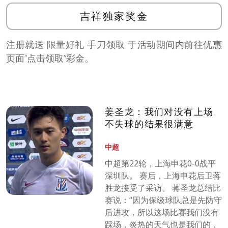
吉祥独家奖金
注册就送 限量好礼 手刀领取 于活动期间内前往优惠
页面”点击领取”彩金。
姜圣龙：我们对没有上场
不失球的结果很满意
中超
中超第22轮，上海申花0-0战平
深圳队。 赛后，上海申花后卫蒋
胜龙接受了采访。 蒋圣龙总结比
赛说：“因为保级球队总是先防守
后进攻，所以这场比赛我们没有
踩场，炎热的天气也是我们的，