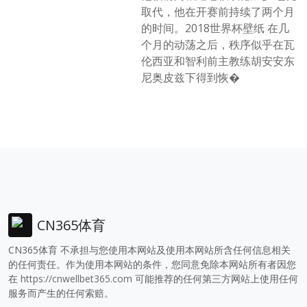
取代，他在开赛前持续了两个月
的时间。2018世界杯壁纸 在几
个月的动荡之后，秩序似乎在瓦
伦西亚和智利前主教练胡安安东
尼奥皮兹下得到恢�
CN365体育
CN365体育 不承担与您使用本网站及使用本网站所含任何信息相关
的任何责任。作为使用本网站的条件，您同意免除本网站所有者因您
在
https://cnwellbet365.com
可能推荐的任何第三方网站上使用任何
服务而产生的任何索赔。