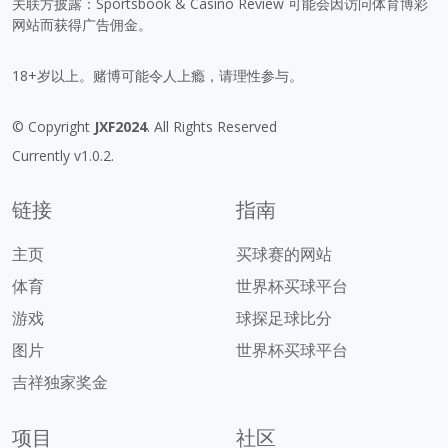
关联方披露：Sportsbook & Casino Review 可能会因访问体育博彩
网站而获得广告佣金。
18+岁以上。赌博可能令人上瘾，请理性参与。
© Copyright
JXF2024
. All Rights Reserved
Currently v1.0.2.
链接
指南
主页
买球赛的网站
体育
世界杯买球平台
游戏
球探足球比分
图片
世界杯买球平台
吉祥独家奖金
项目
社区