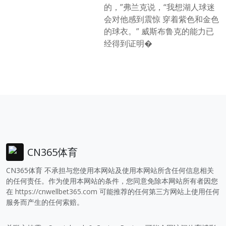
的，”弗兰克说，“我想湖人球迷
会对他感到震惊 穿着紫色和金色
的球衣。” 威斯布鲁克的能力已
经得到证明�
CN365体育
CN365体育 不承担与您使用本网站及使用本网站所含任何信息相关
的任何责任。作为使用本网站的条件，您同意免除本网站所有者因您
在
https://cnwellbet365.com
可能推荐的任何第三方网站上使用任何
服务而产生的任何索赔。