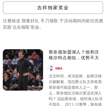
吉祥独家奖金
注册就送 限量好礼 手刀领取 于活动期间内前往优惠
页面”点击领取”彩金。
斯奈德加盟湖人？他和沃
格尔特点相似，优势不大
NBA
北京时间，有消息称，如果沃格
尔被解雇，现任爵士队主帅奎恩-
斯奈德可能是接班人之一。那
么，斯奈德比沃格尔更适合湖人
吗？ 说起斯奈德，他对湖人队并
不陌生。 2011-12赛季，斯奈德