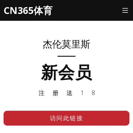
CN365体育
杰伦莫里斯
新会员
注册送18
访问此链接