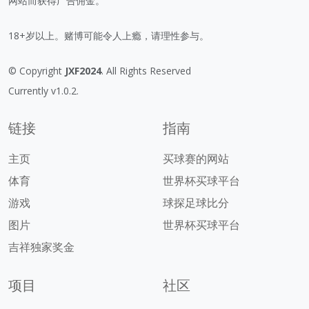
网站而获得广告佣金。
18+岁以上。赌博可能令人上瘾，请理性参与。
© Copyright
JXF2024
. All Rights Reserved
Currently v1.0.2.
链接
指南
主页
买球赛的网站
体育
世界杯买球平台
游戏
球探足球比分
图片
世界杯买球平台
吉祥独家奖金
项目
社区