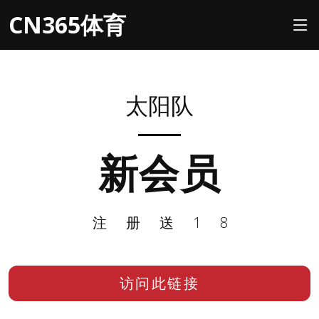
CN365体育
太阳队
新会员
注册送18
访问此链接