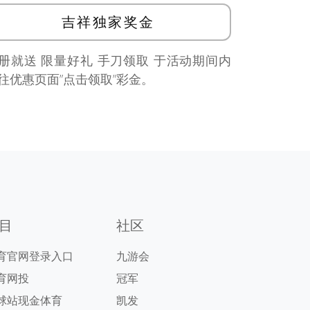
吉祥独家奖金
册就送 限量好礼 手刀领取 于活动期间内
往优惠页面”点击领取”彩金。
目
社区
育官网登录入口
九游会
育网投
冠军
球站现金体育
凯发