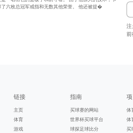
得了六枚总冠军戒指和无数其他荣誉。 他还被提�
注
前
链接
指南
项
主页
买球赛的网站
体
体育
世界杯买球平台
体
游戏
球探足球比分
买