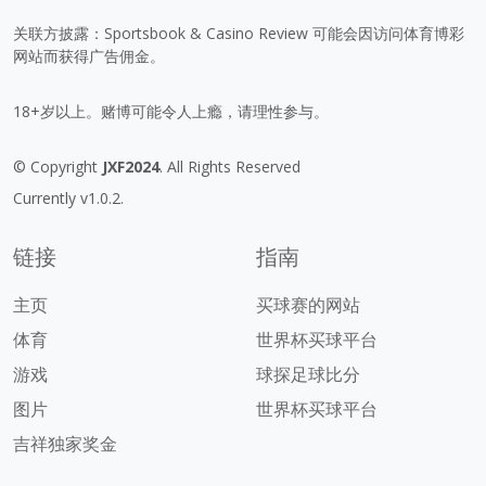
关联方披露：Sportsbook & Casino Review 可能会因访问体育博彩
网站而获得广告佣金。
18+岁以上。赌博可能令人上瘾，请理性参与。
© Copyright
JXF2024
. All Rights Reserved
Currently v1.0.2.
链接
指南
主页
买球赛的网站
体育
世界杯买球平台
游戏
球探足球比分
图片
世界杯买球平台
吉祥独家奖金