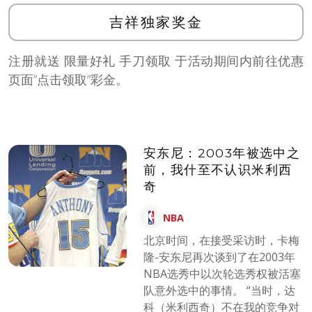
吉祥独家奖金
注册就送 限量好礼 手刀领取 于活动期间内前往优惠
页面”点击领取”彩金。
安东尼：2003年被选中之
前，我什至不认识米利西
奇
NBA
北京时间，在接受采访时，卡梅
隆-安东尼再次谈到了在2003年
NBA选秀中以次轮选秀权被活塞
队意外选中的事情。 “当时，达
科（米利西奇）不在我的竞争对