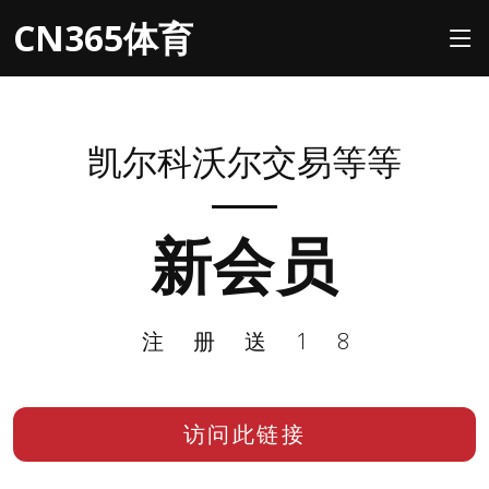
CN365体育
凯尔科沃尔交易等等
新会员
注册送18
访问此链接