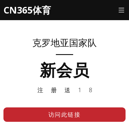
CN365体育
克罗地亚国家队
新会员
注册送18
访问此链接