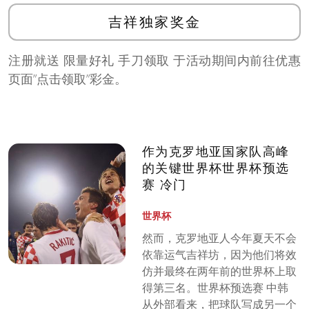
吉祥独家奖金
注册就送 限量好礼 手刀领取 于活动期间内前往优惠
页面”点击领取”彩金。
作为克罗地亚国家队高峰
的关键世界杯世界杯预选
赛 冷门
世界杯
然而，克罗地亚人今年夏天不会
依靠运气吉祥坊，因为他们将效
仿并最终在两年前的世界杯上取
得第三名。世界杯预选赛 中韩
从外部看来，把球队写成另一个