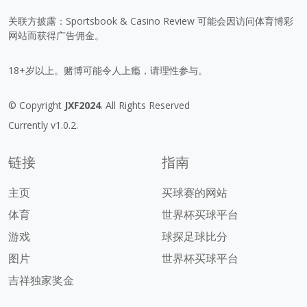
关联方披露：Sportsbook & Casino Review 可能会因访问体育博彩
网站而获得广告佣金。
18+岁以上。赌博可能令人上瘾，请理性参与。
© Copyright
JXF2024
. All Rights Reserved
Currently v1.0.2.
链接
指南
主页
买球赛的网站
体育
世界杯买球平台
游戏
球探足球比分
图片
世界杯买球平台
吉祥独家奖金