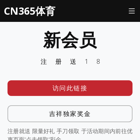
CN365体育
新会员
注册送18
访问此链接
吉祥独家奖金
注册就送 限量好礼 手刀领取 于活动期间内前往优
惠页面”点击领取”彩金。