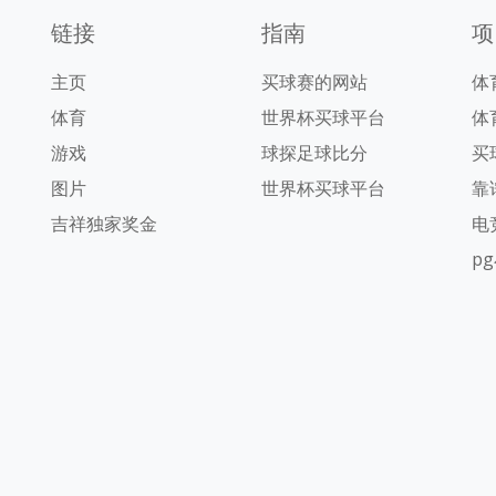
链接
指南
项
主页
买球赛的网站
体
体育
世界杯买球平台
体
游戏
球探足球比分
买
图片
世界杯买球平台
靠
吉祥独家奖金
电
p