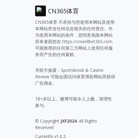
CN365体育
CN365体育 不承担与您使用本网站及使用
本网站所含任何信息相关的任何责任。作
为使用本网站的条件，您同意免除本网站
所有者因您在
https://cnwellbet365.com
可能推荐的任何第三方网站上使用任何服
务而产生的任何索赔。
关联方披露：Sportsbook & Casino
Review 可能会因访问体育博彩网站而获得
广告佣金。
18+岁以上。赌博可能令人上瘾，请理性
参与。
© Copyright
JXF2024
. All Rights
Reserved
Currently v1.0.2.