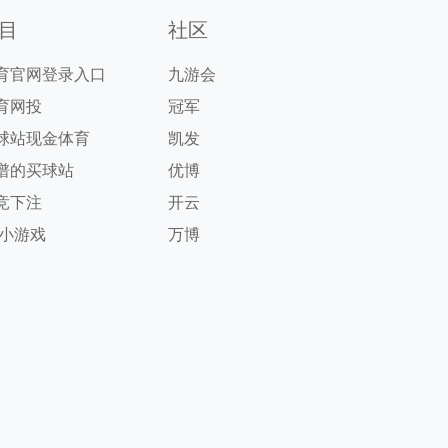
目
社区
育官网登录入口
九游会
育网投
冠军
球站现金体育
凯发
谱的买球站
优博
竞下注
开云
g小游戏
万博