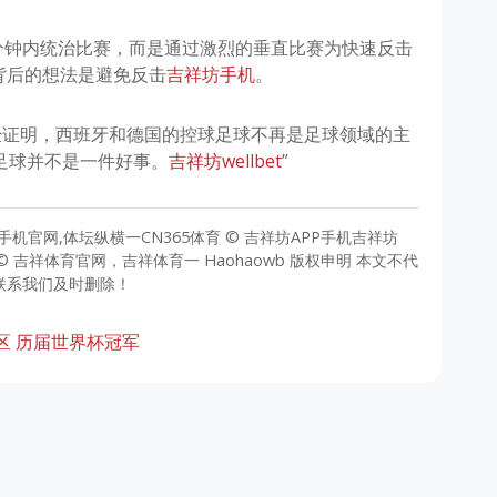
分钟内统治比赛，而是通过激烈的垂直比赛为快速反击
背后的想法是避免反击
吉祥坊手机
。
经证明，西班牙和德国的控球足球不再是足球领域的主
足球并不是一件好事。
吉祥坊wellbet
”
手机官网,体坛纵横一CN365体育 © 吉祥坊APP手机吉祥坊
网 © 吉祥体育官网，吉祥体育一 Haohaowb 版权申明 本文不代
联系我们及时删除！
区
历届世界杯冠军