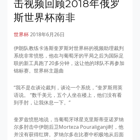
击视频回顾2018年俄罗
斯世界杯南非
世界杯
2018年6月26日
伊朗队教练卡洛斯奎罗斯对世界杯的视频助理裁判
系统非常愤怒，他在与葡萄牙的平局之后为国际足
联的新工具跑了20多分钟，这让他的球队不再参加
锦标赛。世界杯主题曲
“我不是在谈论裁判，谈论一个系统，”奎罗斯用英
语说。 “数千美元，五个人坐在楼上，他们没有看
到手肘，让我休息一下。”
奎罗兹愤怒地说，当葡萄牙球星克里斯蒂亚诺罗纳
尔多肘击中伊朗后卫Morteza Pouraliganji时，他
并没有获得红牌。罗纳尔多在比赛中积极地从后面