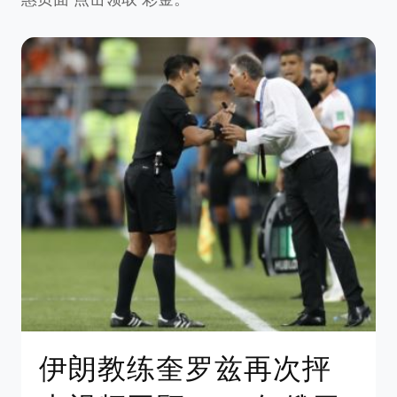
伊朗教练奎罗兹再次抨