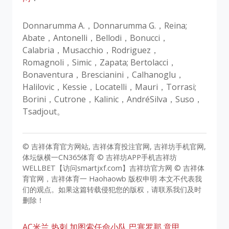
Donnarumma A.，Donnarumma G.，Reina;
Abate，Antonelli，Bellodi，Bonucci，
Calabria，Musacchio，Rodriguez，
Romagnoli，Simic，Zapata; Bertolacci，
Bonaventura，Brescianini，Calhanoglu，
Halilovic，Kessie，Locatelli，Mauri，Torrasi;
Borini，Cutrone，Kalinic，AndréSilva，Suso，
Tsadjout。
© 吉祥体育官方网站, 吉祥体育投注官网, 吉祥坊手机官网,
体坛纵横一CN365体育 © 吉祥坊APP手机吉祥坊
WELLBET【访问smartjxf.com】吉祥坊官方网 © 吉祥体
育官网，吉祥体育一 Haohaowb 版权申明 本文不代表我
们的观点。如果这篇转载侵犯您的版权，请联系我们及时
删除！
AC米兰 热刺
加图索任命小队
巴塞罗那
意甲