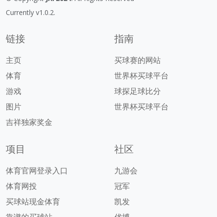
Currently v1.0.2.
链接
指南
主页
买球赛的网站
体育
世界杯买球平台
游戏
球探足球比分
图片
世界杯买球平台
吉祥独家奖金
项目
社区
体育官网登录入口
九游会
体育网投
冠军
买球站现金体育
凯发