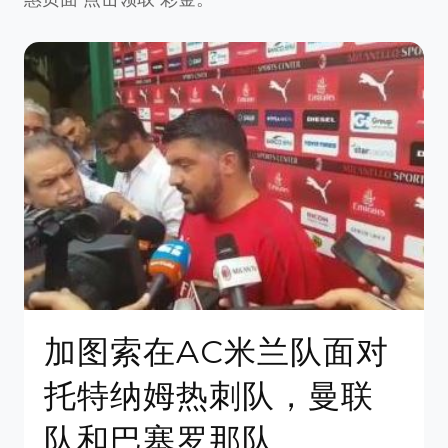
加图索在AC米兰队面对
托特纳姆热刺队，曼联
队和巴塞罗那队