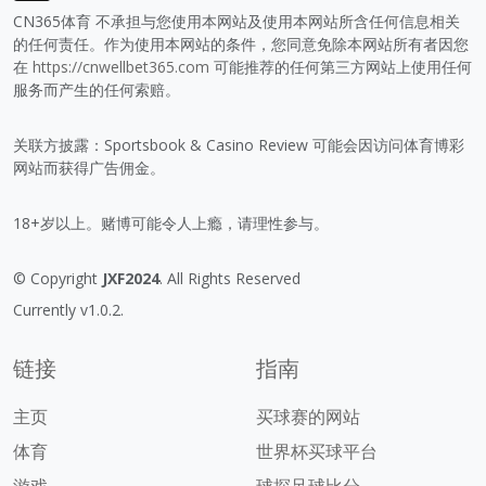
CN365体育 不承担与您使用本网站及使用本网站所含任何信息相关
的任何责任。作为使用本网站的条件，您同意免除本网站所有者因您
在
https://cnwellbet365.com
可能推荐的任何第三方网站上使用任何
服务而产生的任何索赔。
关联方披露：Sportsbook & Casino Review 可能会因访问体育博彩
网站而获得广告佣金。
18+岁以上。赌博可能令人上瘾，请理性参与。
© Copyright
JXF2024
. All Rights Reserved
Currently v1.0.2.
链接
指南
主页
买球赛的网站
体育
世界杯买球平台
游戏
球探足球比分