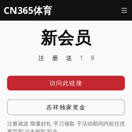
CN365体育
新会员
注册送18
访问此链接
吉祥独家奖金
注册就送 限量好礼 手刀领取 于活动期间内前往优
惠页面”点击领取”彩金。