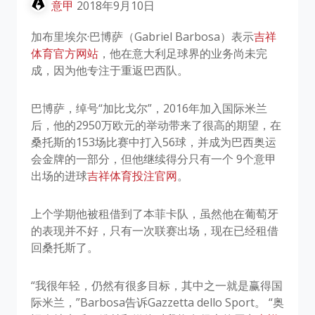
意甲
2018年9月10日
加布里埃尔·巴博萨（Gabriel Barbosa）表示
吉祥
体育官方网站
，他在意大利足球界的业务尚未完
成，因为他专注于重返巴西队。
巴博萨，绰号“加比戈尔”，2016年加入国际米兰
后，他的2950万欧元的举动带来了很高的期望，在
桑托斯的153场比赛中打入56球，并成为巴西奥运
会金牌的一部分，但他继续得分只有一个 9个意甲
出场的进球
吉祥体育投注官网
。
上个学期他被租借到了本菲卡队，虽然他在葡萄牙
的表现并不好，只有一次联赛出场，现在已经租借
回桑托斯了。
“我很年轻，仍然有很多目标，其中之一就是赢得国
际米兰，”Barbosa告诉Gazzetta dello Sport。 “奥