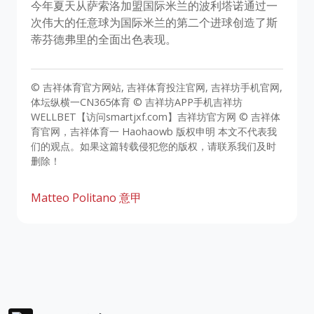
今年夏天从萨索洛加盟国际米兰的波利塔诺通过一
次伟大的任意球为国际米兰的第二个进球创造了斯
蒂芬德弗里的全面出色表现。
© 吉祥体育官方网站, 吉祥体育投注官网, 吉祥坊手机官网,
体坛纵横一CN365体育 © 吉祥坊APP手机吉祥坊
WELLBET【访问smartjxf.com】吉祥坊官方网 © 吉祥体
育官网，吉祥体育一 Haohaowb 版权申明 本文不代表我
们的观点。如果这篇转载侵犯您的版权，请联系我们及时
删除！
Matteo Politano
意甲