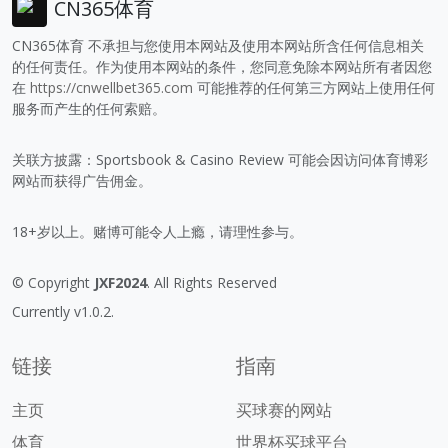
CN365体育
CN365体育 不承担与您使用本网站及使用本网站所含任何信息相关
的任何责任。作为使用本网站的条件，您同意免除本网站所有者因您
在
https://cnwellbet365.com
可能推荐的任何第三方网站上使用任何
服务而产生的任何索赔。
关联方披露：Sportsbook & Casino Review 可能会因访问体育博彩
网站而获得广告佣金。
18+岁以上。赌博可能令人上瘾，请理性参与。
© Copyright
JXF2024
. All Rights Reserved
Currently v1.0.2.
链接
指南
主页
买球赛的网站
体育
世界杯买球平台