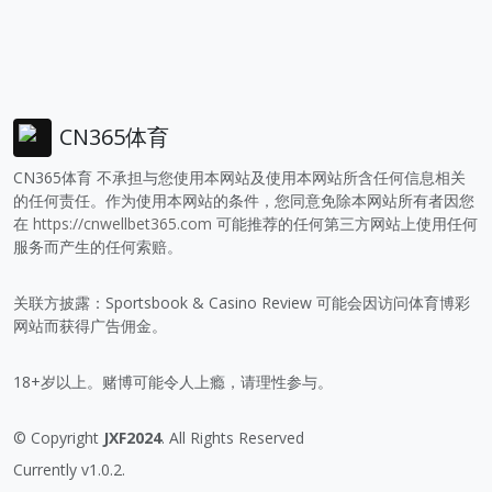
CN365体育
CN365体育 不承担与您使用本网站及使用本网站所含任何信息相关
的任何责任。作为使用本网站的条件，您同意免除本网站所有者因您
在
https://cnwellbet365.com
可能推荐的任何第三方网站上使用任何
服务而产生的任何索赔。
关联方披露：Sportsbook & Casino Review 可能会因访问体育博彩
网站而获得广告佣金。
18+岁以上。赌博可能令人上瘾，请理性参与。
© Copyright
JXF2024
. All Rights Reserved
Currently v1.0.2.