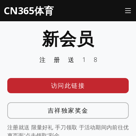
CN365体育
新会员
注册送18
访问此链接
吉祥独家奖金
注册就送 限量好礼 手刀领取 于活动期间内前往优
惠页面”点击领取”彩金。