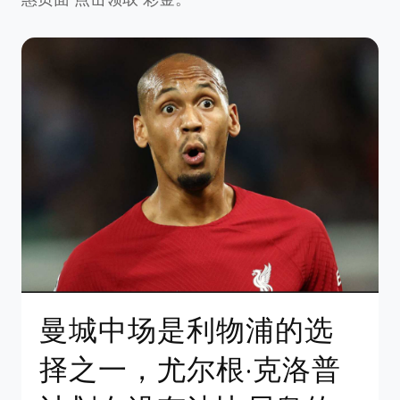
曼城中场是利物浦的选
择之一，尤尔根·克洛普