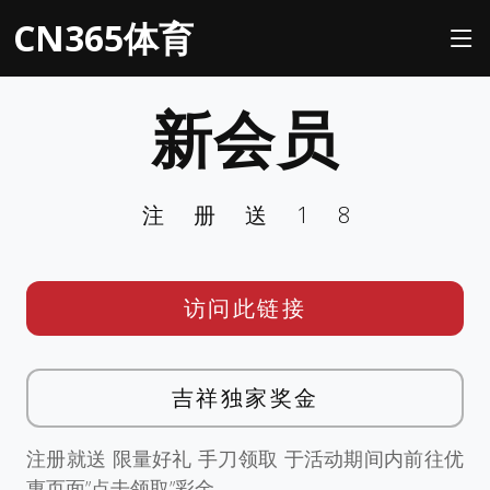
CN365体育
新会员
注册送18
访问此链接
吉祥独家奖金
注册就送 限量好礼 手刀领取 于活动期间内前往优
惠页面”点击领取”彩金。