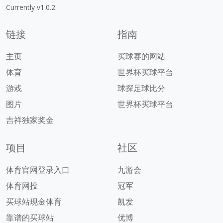
Currently v1.0.2.
链接
指南
主页
买球赛的网站
体育
世界杯买球平台
游戏
球探足球比分
图片
世界杯买球平台
吉祥独家奖金
项目
社区
体育官网登录入口
九游会
体育网投
冠军
买球站现金体育
凯发
靠谱的买球站
优博