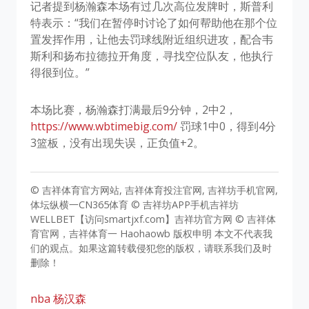
记者提到杨瀚森本场有过几次高位发牌时，斯普利
特表示：“我们在暂停时讨论了如何帮助他在那个位
置发挥作用，让他去罚球线附近组织进攻，配合韦
斯利和扬布拉德拉开角度，寻找空位队友，他执行
得很到位。”
本场比赛，杨瀚森打满最后9分钟，2中2，
https://www.wbtimebig.com/
罚球1中0，得到4分
3篮板，没有出现失误，正负值+2。
© 吉祥体育官方网站, 吉祥体育投注官网, 吉祥坊手机官网,
体坛纵横一CN365体育 © 吉祥坊APP手机吉祥坊
WELLBET【访问smartjxf.com】吉祥坊官方网 © 吉祥体
育官网，吉祥体育一 Haohaowb 版权申明 本文不代表我
们的观点。如果这篇转载侵犯您的版权，请联系我们及时
删除！
nba
杨汉森