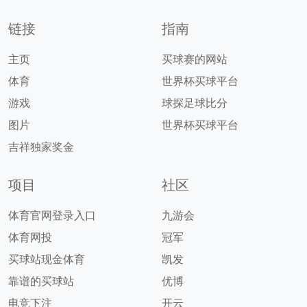
链接
指南
主页
买球赛的网站
体育
世界杯买球平台
游戏
球探足球比分
图片
世界杯买球平台
吉祥独家奖金
项目
社区
体育官网登录入口
九游会
体育网投
冠军
买球站现金体育
凯发
靠谱的买球站
优博
电竞下注
开云