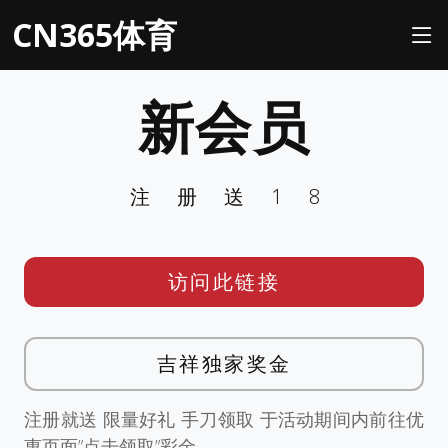
CN365体育
新会员
注册送18
访问此链接
吉祥独家奖金
注册就送 限量好礼 手刀领取 于活动期间内前往优
惠页面”点击领取”彩金。