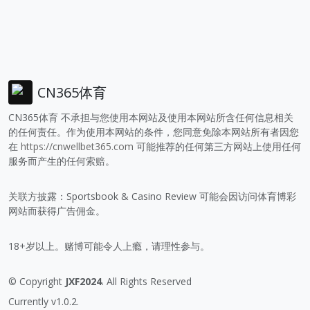
CN365体育
CN365体育 不承担与您使用本网站及使用本网站所含任何信息相关
的任何责任。作为使用本网站的条件，您同意免除本网站所有者因您
在
https://cnwellbet365.com
可能推荐的任何第三方网站上使用任何
服务而产生的任何索赔。
关联方披露：Sportsbook & Casino Review 可能会因访问体育博彩
网站而获得广告佣金。
18+岁以上。赌博可能令人上瘾，请理性参与。
© Copyright
JXF2024
. All Rights Reserved
Currently v1.0.2.