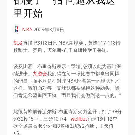
里开始
NBA
2025年3月8日
凯发
直播吧3月8日讯 NBA常规赛，黄蜂117-118惜
败骑士。赛后，迈尔斯-布里奇斯接受了采访。
谈及比赛，布里奇斯表示：“我们必须以此为基础继
续进步。
九游会
我们得在每一场比赛中都拿出同样
的能量，而不只是在对阵NBA排名第一的球队时才
这样。我们面对每一支球队都要保持这种劲头。我
们肯定希望重回正轨，而且我们会做到这一点的。”
此役黄蜂前锋迈尔斯-布里奇斯火力全开，打了39分
钟32投15中，三分10中4、
wellbet
罚球13中12空
砍全场最高46分外加8篮板2助攻2抢断，正负值
+5。