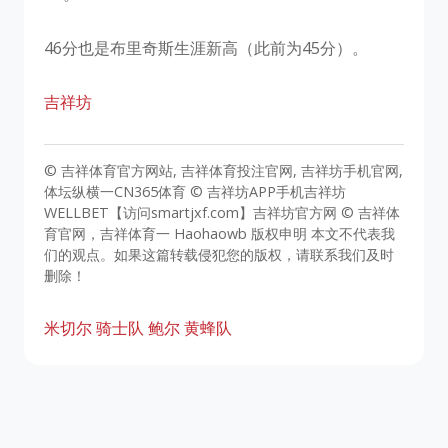
46分也是布里奇斯生涯新高（此前为45分）。
吉祥坊
© 吉祥体育官方网站, 吉祥体育投注官网, 吉祥坊手机官网,
体坛纵横一CN365体育 © 吉祥坊APP手机吉祥坊
WELLBET【访问smartjxf.com】吉祥坊官方网 © 吉祥体
育官网，吉祥体育一 Haohaowb 版权申明 本文不代表我
们的观点。如果这篇转载侵犯您的版权，请联系我们及时
删除！
米切尔
骑士队
鲍尔
黄蜂队