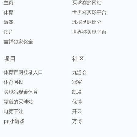
主页
买球赛的网站
体育
世界杯买球平台
游戏
球探足球比分
图片
世界杯买球平台
吉祥独家奖金
项目
社区
体育官网登录入口
九游会
体育网投
冠军
买球站现金体育
凯发
靠谱的买球站
优博
电竞下注
开云
pg小游戏
万博