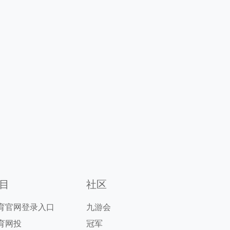
目
社区
育官网登录入口
九游会
育网投
冠军