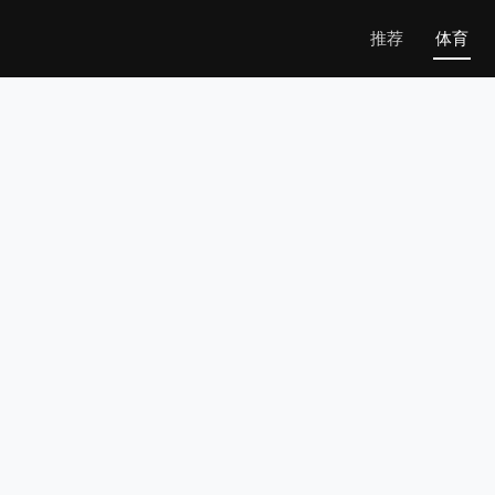
推荐
体育