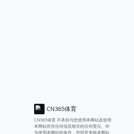
问题。
休斯顿和洛杉矶不会再次相遇，除非他们在
詹姆斯和布鲁克斯之间的正面交锋。
吉祥坊
© 吉祥体育官方网站, 吉祥体育投注官网, 吉祥坊
WELLBET【访问smartjxf.com】吉祥坊官方
表我们的观点。如果这篇转载侵犯您的版权，请
nba
吉祥坊
吉祥坊APP
吉祥坊手机
CN365体育
CN365体育 不承担与您使用本网站及使用
本网站所含任何信息相关的任何责任。作
为使用本网站的条件，您同意免除本网站