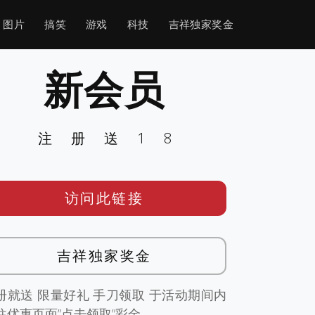
图片
搞笑
游戏
科技
吉祥独家奖金
新会员
注册送18
访问此链接
吉祥独家奖金
册就送 限量好礼 手刀领取 于活动期间内
往优惠页面”点击领取”彩金。