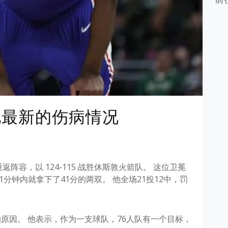
他最新的伤病情况
阵容，以 124-115 战胜休斯敦火箭队。 这位卫冕
分钟内就拿下了41分的两双。 他全场21投12中，罚
原因。 他表示，作为一支球队，76人队有一个目标，