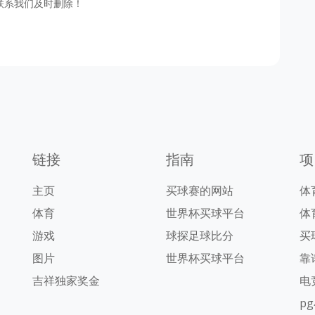
联系我们及时删除！
链接
指南
项
主页
买球赛的网站
体
体育
世界杯买球平台
体
游戏
球探足球比分
买
图片
世界杯买球平台
靠
吉祥独家奖金
电
p