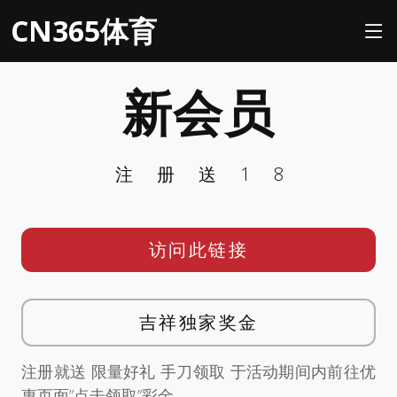
CN365体育
新会员
注册送18
访问此链接
吉祥独家奖金
注册就送 限量好礼 手刀领取 于活动期间内前往优
惠页面”点击领取”彩金。