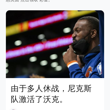
由于多人休战，尼克斯
队激活了沃克。