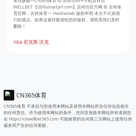
体坛纵横一CN365体育 © 吉祥坊APP手机吉祥坊
WELLBET【访问smartjxf.com】吉祥坊官方网 © 吉祥体
育官网，吉祥体育一 Haohaowb 版权申明 本文不代表我
们的观点。如果这篇转载侵犯您的版权，请联系我们及时
删除！
nba
尼克斯
沃克
CN365体育
CN365体育 不承担与您使用本网站及使用本网站所含任何信息相关
的任何责任。作为使用本网站的条件，您同意免除本网站所有者因您
在
https://cnwellbet365.com
可能推荐的任何第三方网站上使用任何
服务而产生的任何索赔。