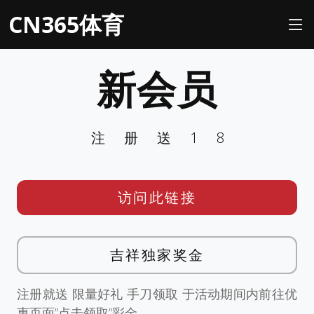
CN365体育
新会员
注册送18
访问此链接
吉祥独家奖金
注册就送 限量好礼 手刀领取 于活动期间内前往优
惠页面”点击领取”彩金。