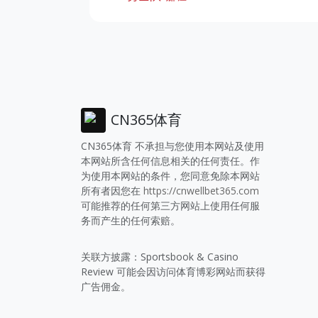
CN365体育
CN365体育 不承担与您使用本网站及使用
本网站所含任何信息相关的任何责任。作
为使用本网站的条件，您同意免除本网站
所有者因您在
https://cnwellbet365.com
可能推荐的任何第三方网站上使用任何服
务而产生的任何索赔。
关联方披露：Sportsbook & Casino
Review 可能会因访问体育博彩网站而获得
广告佣金。