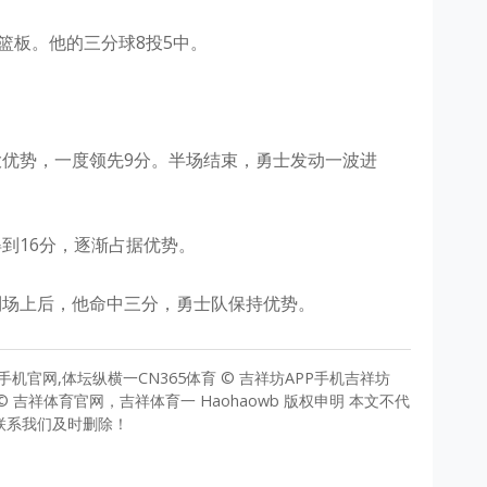
篮板。他的三分球8投5中。
。
优势，一度领先9分。半场结束，勇士发动一波进
到16分，逐渐占据优势。
到场上后，他命中三分，勇士队保持优势。
手机官网,体坛纵横一CN365体育 © 吉祥坊APP手机吉祥坊
网 © 吉祥体育官网，吉祥体育一 Haohaowb 版权申明 本文不代
联系我们及时删除！