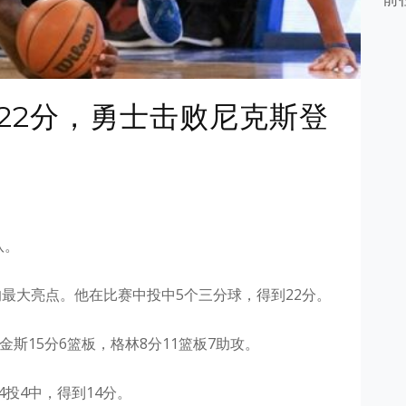
22分，勇士击败尼克斯登
队。
最大亮点。他在比赛中投中5个三分球，得到22分。
金斯15分6篮板，格林8分11篮板7助攻。
4投4中，得到14分。