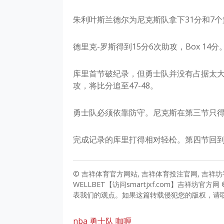
朱利叶斯兰德尔为尼克斯队拿下31分和7个
德里克-罗斯得到15分6次助攻，Box 14分
库里首节破纪录，但勇士队并没有占据太大
攻，将比分追至47-48。
勇士队必须依靠防守。尼克斯在第三节只得
完成记录的库里打得相对轻松。第四节回
© 吉祥体育官方网站, 吉祥体育投注官网, 吉祥坊
WELLBET【访问smartjxf.com】吉祥坊官方
表我们的观点。如果这篇转载侵犯您的版权，请
nba
勇士队
咖喱