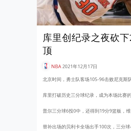
库里创纪录之夜砍下
顶
NBA
2021年12月17日
北京时间，勇士队客场105-96击败尼克斯
库里打破历史三分球纪录，成为本场比赛的
普尔三分球6投0中，还得到19分9篮板，维
替补出场的贝利卡全场出手100次，三分球