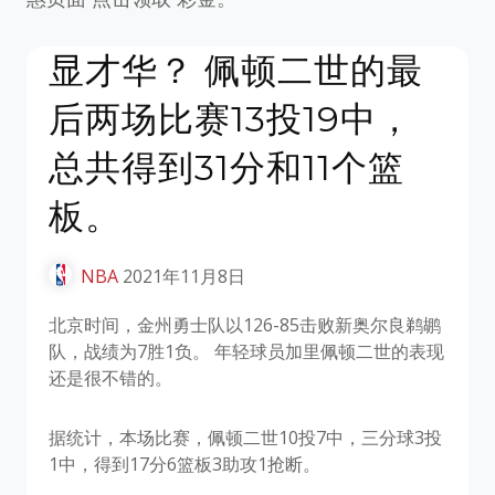
显才华？ 佩顿二世的最
后两场比赛13投19中，
总共得到31分和11个篮
板。
NBA
2021年11月8日
北京时间，金州勇士队以126-85击败新奥尔良鹈鹕
队，战绩为7胜1负。 年轻球员加里佩顿二世的表现
还是很不错的。
据统计，本场比赛，佩顿二世10投7中，三分球3投
1中，得到17分6篮板3助攻1抢断。