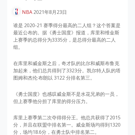
NBA
2021年8月23日
谁是 2020-21 赛季得分最高的二人组？这个答案是
最近公布的。据《勇士国度》报道，库里和维金斯
上赛季的总得分为3335分，是总得分最高的二人
组。
在库里和威金斯之后，奇才队的比尔和威斯布鲁克
加起来，他们总共得到了3323分。凯尔特人队的塔
图姆和杰伦·布朗以 3122 分排名第三。
《勇士国度》也感叹威金斯不是水花兄弟的一员，
但上赛季他分担了库里的得分压力。
库里上赛季第二次夺得得分王。他总共获得了2015
分，并且在联盟中排名第一。威金斯场均得到1320
分，场均18.6分，在勇士队中排名第二。