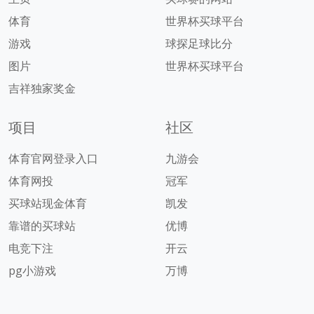
体育
世界杯买球平台
游戏
球探足球比分
图片
世界杯买球平台
吉祥独家奖金
项目
社区
体育官网登录入口
九游会
体育网投
冠军
买球站现金体育
凯发
靠谱的买球站
优博
电竞下注
开云
pg小游戏
万博