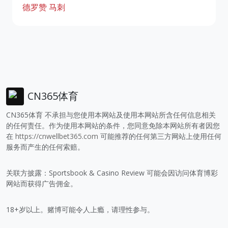
德罗赞
马刺
CN365体育
CN365体育 不承担与您使用本网站及使用本网站所含任何信息相关
的任何责任。作为使用本网站的条件，您同意免除本网站所有者因您
在
https://cnwellbet365.com
可能推荐的任何第三方网站上使用任何
服务而产生的任何索赔。
关联方披露：Sportsbook & Casino Review 可能会因访问体育博彩
网站而获得广告佣金。
18+岁以上。赌博可能令人上瘾，请理性参与。