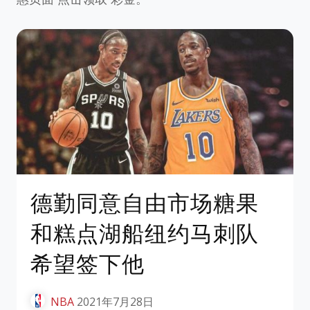
德勤同意自由市场糖果
和糕点湖船纽约马刺队
希望签下他
NBA
2021年7月28日