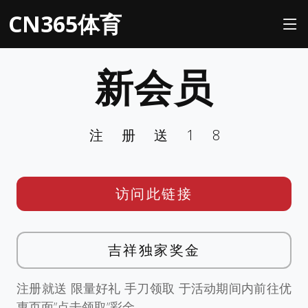
CN365体育
新会员
注册送18
访问此链接
吉祥独家奖金
注册就送 限量好礼 手刀领取 于活动期间内前往优
惠页面”点击领取”彩金。