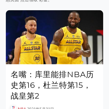
名嘴：库里能排NBA历
史第16，杜兰特第15，
战皇第2
NBA
2021年5月31日