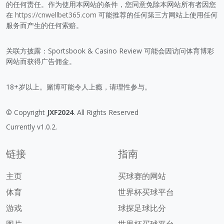
的任何责任。作为使用本网站的条件，您同意免除本网站所有者因您
在
https://cnwellbet365.com
可能推荐的任何第三方网站上使用任何
服务而产生的任何索赔。
关联方披露：Sportsbook & Casino Review 可能会因访问体育博彩
网站而获得广告佣金。
18+岁以上。赌博可能令人上瘾，请理性参与。
© Copyright
JXF2024
. All Rights Reserved
Currently v1.0.2.
链接
指南
主页
买球赛的网站
体育
世界杯买球平台
游戏
球探足球比分
图片
世界杯买球平台