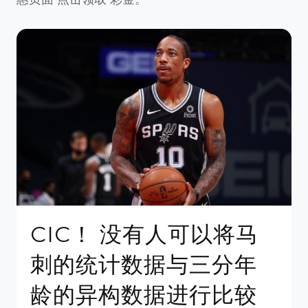
CIC！ 没有人可以将马
刺的统计数据与三分年
龄的异构数据进行比较