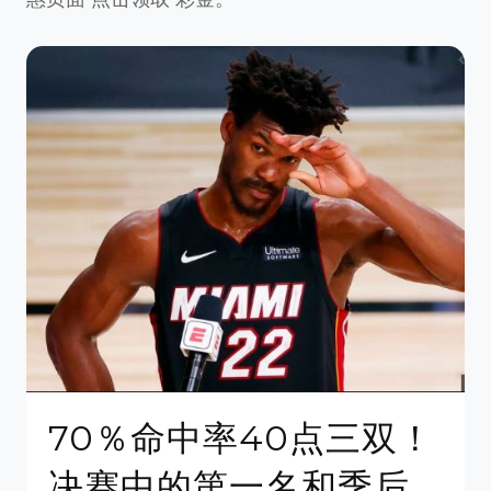
70％命中率40点三双！
决赛中的第一名和季后