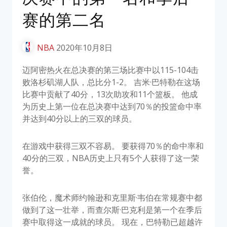
赛的第二名
NBA
2020年10月8日
迈阿密热火在总决赛的第三场比赛中以115-104击
败洛杉矶湖人队，总比分1-2。 吉米·巴特勒在这场
比赛中贡献了40分，13次助攻和11个篮板。 他成
为历史上第一位在总决赛中达到70％的投篮命中率
并达到40分以上的三双的球员。
在游戏中获得三双不容易。 要获得70％的命中率和
40分的三双，NBA历史上只有5个人获得了这一荣
誉。
张伯伦，魔术师约翰逊和克里斯·韦伯在常规赛中都
做到了这一壮举，而查尔斯·巴克利是第一个在季后
赛中取得这一成就的球员。 现在，巴特勒已超越许