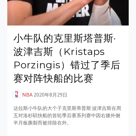
小牛队的克里斯塔普斯·
波津吉斯（Kristaps
Porzingis）错过了季后
赛对阵快船的比赛
NBA
2020年8月29日
达拉斯小牛队的大个子克里斯蒂普斯·波津吉斯在周
五对洛杉矶快船的首轮季后赛系列赛中因右膝外侧
半月板撕裂而被排除在外。