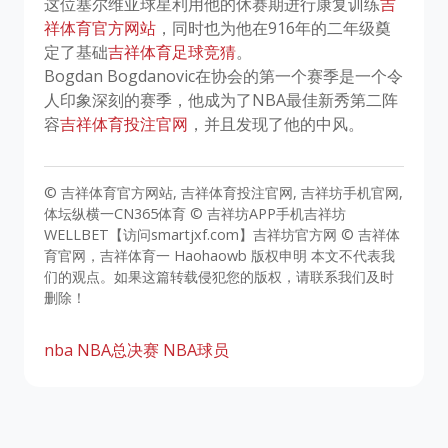
这位塞尔维亚球星利用他的休赛期进行康复训练
吉
祥体育官方网站
，同时也为他在916年的二年级奠
定了基础
吉祥体育足球竞猜
。
Bogdan Bogdanovic在协会的第一个赛季是一个令
人印象深刻的赛季，他成为了NBA最佳新秀第二阵
容
吉祥体育投注官网
，并且发现了他的中风。
© 吉祥体育官方网站, 吉祥体育投注官网, 吉祥坊手机官网,
体坛纵横一CN365体育 © 吉祥坊APP手机吉祥坊
WELLBET【访问smartjxf.com】吉祥坊官方网 © 吉祥体
育官网，吉祥体育一 Haohaowb 版权申明 本文不代表我
们的观点。如果这篇转载侵犯您的版权，请联系我们及时
删除！
nba
NBA总决赛
NBA球员