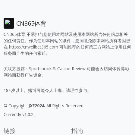
CN365体育
CN365体育 不承担与您使用本网站及使用本网站所含任何信息相关
的任何责任。作为使用本网站的条件，您同意免除本网站所有者因您
在
https://cnwellbet365.com
可能推荐的任何第三方网站上使用任何
服务而产生的任何索赔。
关联方披露：Sportsbook & Casino Review 可能会因访问体育博彩
网站而获得广告佣金。
18+岁以上。赌博可能令人上瘾，请理性参与。
© Copyright
JXF2024
. All Rights Reserved
Currently v1.0.2.
链接
指南