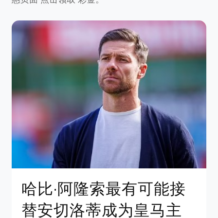
哈比·阿隆索最有可能接
替安切洛蒂成为皇马主