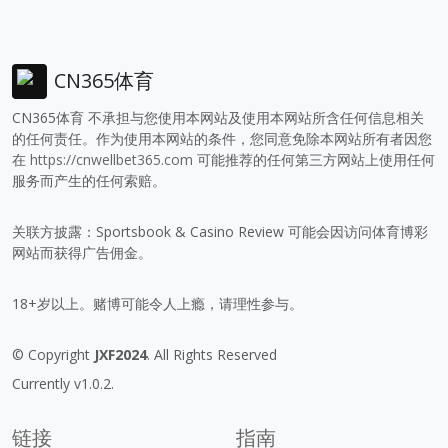
CN365体育
CN365体育 不承担与您使用本网站及使用本网站所含任何信息相关
的任何责任。作为使用本网站的条件，您同意免除本网站所有者因您
在
https://cnwellbet365.com
可能推荐的任何第三方网站上使用任何
服务而产生的任何索赔。
关联方披露：Sportsbook & Casino Review 可能会因访问体育博彩
网站而获得广告佣金。
18+岁以上。赌博可能令人上瘾，请理性参与。
© Copyright
JXF2024
. All Rights Reserved
Currently v1.0.2.
链接
指南