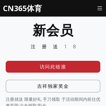
CN365体育
新会员
注册送18
访问此链接
吉祥独家奖金
注册就送 限量好礼 手刀领取 于活动期间内前往优
惠页面”点击领取”彩金。