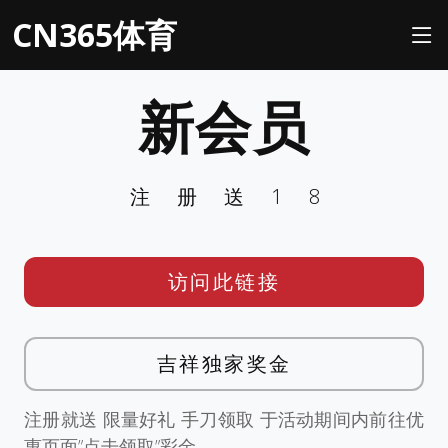
CN365体育
新会员
注册送18
访问此链接
吉祥独家奖金
注册就送 限量好礼 手刀领取 于活动期间内前往优
惠页面”点击领取”彩金。