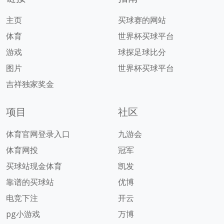
主页
买球赛的网站
体育
世界杯买球平台
游戏
球探足球比分
图片
世界杯买球平台
吉祥独家奖金
项目
社区
体育官网登录入口
九游会
体育网投
冠军
买球站现金体育
凯发
靠谱的买球站
优博
电竞下注
开云
pg小游戏
万博