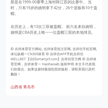
那是在1999-00赛季上海对阵江苏的比赛中。 当
时，只有19岁的姚明拿下42分，26个篮板和10个盖
帽。
在历史上，有13次三双被盖帽。 前六名来自姚明，
姚明是CBA历史上唯一一位盖帽三双的本地球员。
© 吉祥体育官方网站, 吉祥体育投注官网, 吉祥坊手机官网,
体坛纵横一CN365体育 © 吉祥坊APP手机吉祥坊
WELLBET【访问smartjxf.com】吉祥坊官方网 © 吉祥体
育官网，吉祥体育一 Haohaowb 版权申明 本文不代表我
们的观点。如果这篇转载侵犯您的版权，请联系我们及时
删除！
山西省
青岛市