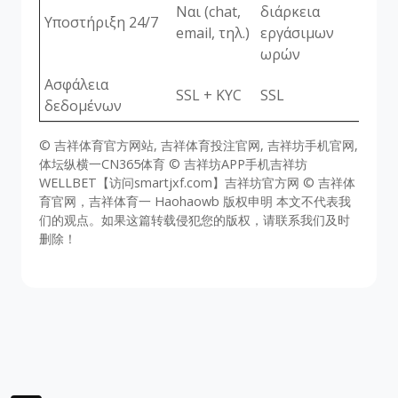
Ναι (chat,
διάρκεια
Να
Υποστήριξη 24/7
email, τηλ.)
εργάσιμων
ema
ωρών
Ασφάλεια
SSL + KYC
SSL
SSL
δεδομένων
© 吉祥体育官方网站, 吉祥体育投注官网, 吉祥坊手机官网,
体坛纵横一CN365体育 © 吉祥坊APP手机吉祥坊
WELLBET【访问smartjxf.com】吉祥坊官方网 © 吉祥体
育官网，吉祥体育一 Haohaowb 版权申明 本文不代表我
们的观点。如果这篇转载侵犯您的版权，请联系我们及时
删除！