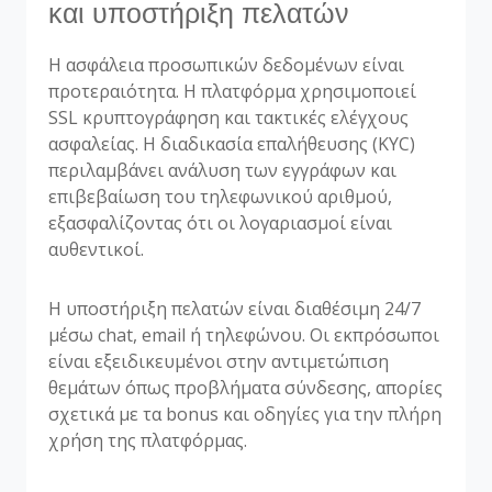
και υποστήριξη πελατών
Η ασφάλεια προσωπικών δεδομένων είναι
προτεραιότητα. Η πλατφόρμα χρησιμοποιεί
SSL κρυπτογράφηση και τακτικές ελέγχους
ασφαλείας. Η διαδικασία επαλήθευσης (KYC)
περιλαμβάνει ανάλυση των εγγράφων και
επιβεβαίωση του τηλεφωνικού αριθμού,
εξασφαλίζοντας ότι οι λογαριασμοί είναι
αυθεντικοί.
Η υποστήριξη πελατών είναι διαθέσιμη 24/7
μέσω chat, email ή τηλεφώνου. Οι εκπρόσωποι
είναι εξειδικευμένοι στην αντιμετώπιση
θεμάτων όπως προβλήματα σύνδεσης, απορίες
σχετικά με τα bonus και οδηγίες για την πλήρη
χρήση της πλατφόρμας.