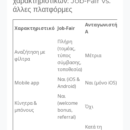
χαρακτηριστικών: Job‑Fair vs.
άλλες πλατφόρμες
Ανταγωνιστής
Αν
Χαρακτηριστικό
Job‑Fair
Α
Β
Πλήρη
(τομέας,
Αναζήτηση με
τύπος
Μέτρια
Πε
φίλτρα
σύμβασης,
τοποθεσία)
Ναι (iOS &
Mobile app
Ναι (μόνο iOS)
Όχ
Android)
Ναι
Κίνητρα &
(welcome
Όχι
Με
μπόνους
bonus,
referral)
Κατά τη