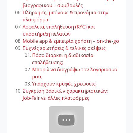
βιογραφικού – συμβουλές
Πληρωμές, μπόνους & προνόμια στην
πλατφόρμα
Ασφάλεια, επαλήθευση (KYC) και
υποστήριξη πελατών
Mobile app & εμπειρία χρήστη – on‑the‑go
Συχνές ερωτήσεις & τελικές σκέψεις
Πόσο διαρκεί η διαδικασία
επαλήθευσης;
Μπορώ να διαγράψω τον λογαριασμό
μου;
Υπάρχουν κρυφές χρεώσεις;
Σύγκριση βασικών χαρακτηριστικών:
Job‑Fair vs. άλλες πλατφόρμες