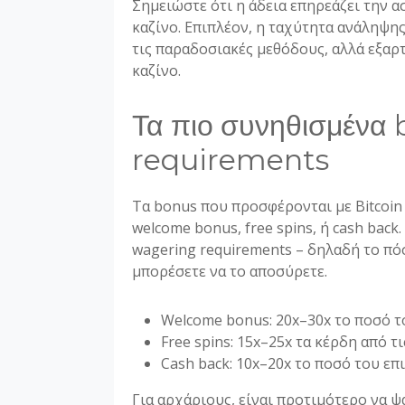
Σημειώστε ότι η άδεια επηρεάζει την α
καζίνο. Επιπλέον, η ταχύτητα ανάληψης
τις παραδοσιακές μεθόδους, αλλά εξαρτ
καζίνο.
Τα πιο συνηθισμένα
requirements
Τα bonus που προσφέρονται με Bitcoi
welcome bonus, free spins, ή cash back
wagering requirements – δηλαδή το πό
μπορέσετε να το αποσύρετε.
Welcome bonus: 20x–30x το ποσό τ
Free spins: 15x–25x τα κέρδη από τις
Cash back: 10x–20x το ποσό του επ
Για αρχάριους, είναι προτιμότερο να 