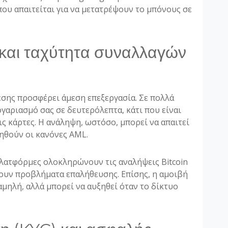
που απαιτείται για να μετατρέψουν το μπόνους σε
και ταχύτητα συναλλαγών
εσης προσφέρει άμεση επεξεργασία. Σε πολλά
ογαριασμό σας σε δευτερόλεπτα, κάτι που είναι
ις κάρτες. Η ανάληψη, ωστόσο, μπορεί να απαιτεί
ρηθούν οι κανόνες AML.
 πλατφόρμες ολοκληρώνουν τις αναλήψεις Bitcoin
ουν προβλήματα επαλήθευσης. Επίσης, η αμοιβή
αμηλή, αλλά μπορεί να αυξηθεί όταν το δίκτυο