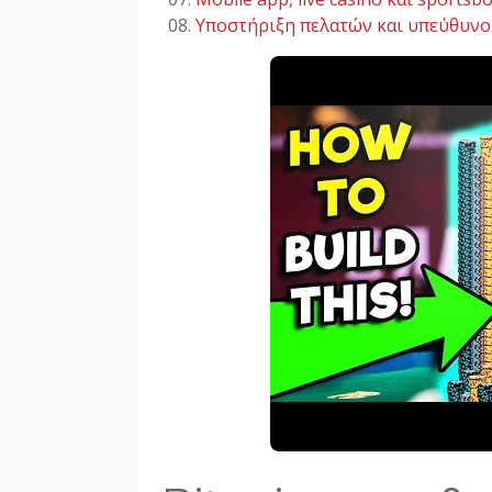
Υποστήριξη πελατών και υπεύθυνο