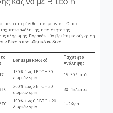
γής καζίνο με Bitcoin
ετε μόνο στο μέγεθος του μπόνους. Οι πιο
η ταχύτητα ανάληψης, η ποιότητα της
ους πληρωμής. Παρακάτω θα βρείτε μια σύγκριση
υν Bitcoin προωθητικό κωδικό.
στο
Ταχύτητα
Bonus με κωδικό
t
Ανάληψης
150 % έως 1 BTC + 30
BTC
15–30 λεπτά
δωρεάν spin
200 % έως 2 BTC + 50
 BTC
30–45 λεπτά
δωρεάν spin
100 % έως 0,5 BTC + 20
 BTC
1–2 ώρα
δωρεάν spin