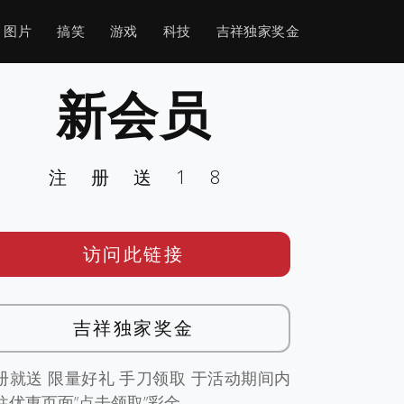
图片
搞笑
游戏
科技
吉祥独家奖金
新会员
注册送18
访问此链接
吉祥独家奖金
册就送 限量好礼 手刀领取 于活动期间内
往优惠页面”点击领取”彩金。