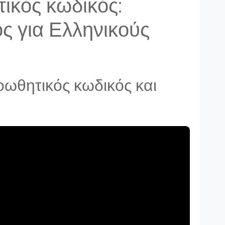
ικός κωδικός:
ς για Ελληνικούς
ροωθητικός κωδικός και