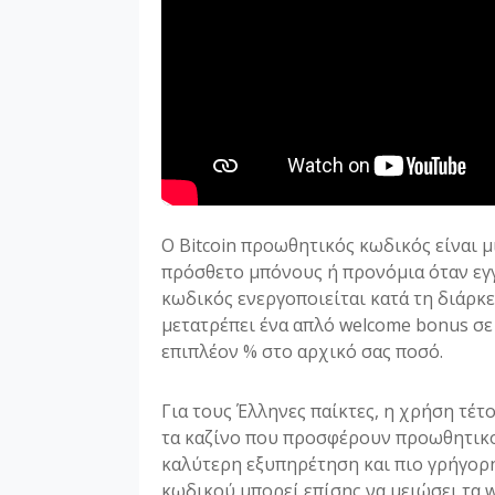
Ο Bitcoin προωθητικός κωδικός είναι 
πρόσθετο μπόνους ή προνόμια όταν εγγ
κωδικός ενεργοποιείται κατά τη διάρκε
μετατρέπει ένα απλό welcome bonus σε
επιπλέον % στο αρχικό σας ποσό.
Για τους Έλληνες παίκτες, η χρήση τέτ
τα καζίνο που προσφέρουν προωθητικ
καλύτερη εξυπηρέτηση και πιο γρήγορ
κωδικού μπορεί επίσης να μειώσει τα w