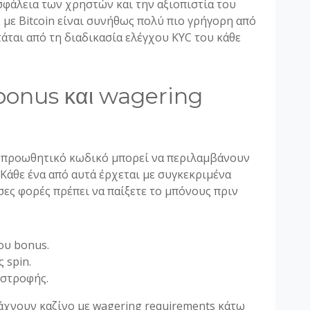
σφάλεια των χρηστών και την αξιοπιστία του
 με Bitcoin είναι συνήθως πολύ πιο γρήγορη από
άται από τη διαδικασία ελέγχου KYC του κάθε
 bonus και wagering
n προωθητικό κωδικό μπορεί να περιλαμβάνουν
. Κάθε ένα από αυτά έρχεται με συγκεκριμένα
σες φορές πρέπει να παίξετε το μπόνους πριν
ου bonus.
 spin.
ιστροφής.
ψάχνουν καζίνο με wagering requirements κάτω