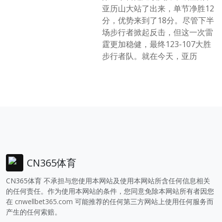
亚历山大站了出来，单节净胜12
分，优势来到了18分。尽管下半
场步行者掀起反击，但这一次雷
霆更加稳健，最终123-107大胜
步行者队。就在今天，亚历
CN365体育
CN365体育 不承担与您使用本网站及使用本网站所含任何信息相关
的任何责任。作为使用本网站的条件，您同意免除本网站所有者因您
在
cnwellbet365.com
可能推荐的任何第三方网站上使用任何服务而
产生的任何索赔。