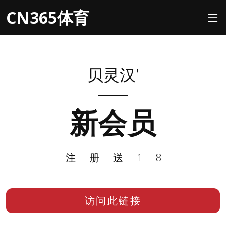
CN365体育
贝灵汉’
新会员
注册送18
访问此链接