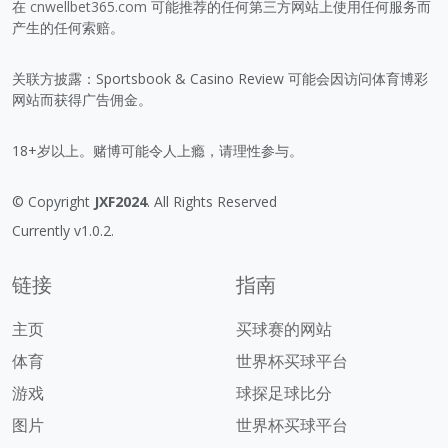
在
cnwellbet365.com
可能推荐的任何第三方网站上使用任何服务而
产生的任何索赔。
关联方披露：Sportsbook & Casino Review 可能会因访问体育博彩
网站而获得广告佣金。
18+岁以上。赌博可能令人上瘾，请理性参与。
© Copyright
JXF2024
. All Rights Reserved
Currently v1.0.2.
链接
指南
主页
买球赛的网站
体育
世界杯买球平台
游戏
球探足球比分
图片
世界杯买球平台