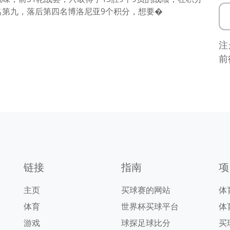
名第九，落后第四名博洛尼亚9个积分，想要�
注
前
链接
指南
项
主页
买球赛的网站
体
体育
世界杯买球平台
体
游戏
球探足球比分
买